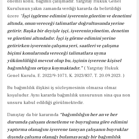
önemli konu, bağımlı çalışmadır. Yargıtay Hukuk Genel
Kurulunun yakın zamanda verdiği kararda da belirtildiği
üzere
“
İşçi işgörme edimini işverenin gözetim ve denetimi
altında, onun vereceği talimatlar doğrultusunda yerine
getirir. Başka bir deyişle işçi, işverenin yönetim, denetim
ve gözetimi altındadır. İşçi iş görme edimini yerine
getirirken işverenin çalışma yeri, saatleri ve çalışma
biçimi konularında vereceği talimatlara uyma
yükümlülüğü mevcut olup bu, işçinin işverene kişisel
bağımlılığını ortaya koymaktadır.”
( Yargıtay Hukuk
Genel Kurulu, E. 2022/9-1071, K. 2023/837, T. 20.09.2023. )
Bu bağımlılık ilişkisi iş sözleşmesinin olmazsa olmaz
koşuludur. Aynı kararda bağımlılık unsurunun sina qua non
unsuru kabul edildiği görülmektedir.
Danıştay da bir kararında
“bağımlılığın her an ve her
durumda çalışanı denetleme ve buyruğuna göre edimini
yaptırma olanağını işverene tanıyan çalışanın buyruklar
dışında çalışma olanağı bulamayacağı bir bağımlılık