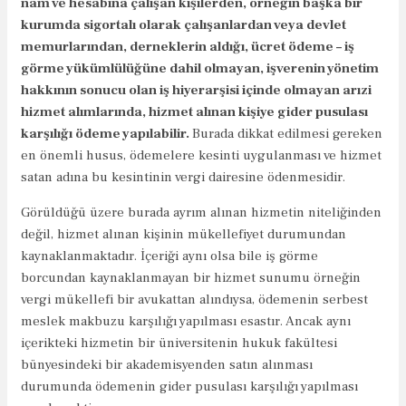
nam ve hesabına çalışan kişilerden, örneğin başka bir
kurumda sigortalı olarak çalışanlardan veya devlet
memurlarından, derneklerin aldığı, ücret ödeme – iş
görme yükümlülüğüne dahil olmayan, işverenin yönetim
hakkının sonucu olan iş hiyerarşisi içinde olmayan arızi
hizmet alımlarında, hizmet alınan kişiye gider pusulası
karşılığı ödeme yapılabilir.
Burada dikkat edilmesi gereken
en önemli husus, ödemelere kesinti uygulanması ve hizmet
satan adına bu kesintinin vergi dairesine ödenmesidir.
Görüldüğü üzere burada ayrım alınan hizmetin niteliğinden
değil, hizmet alınan kişinin mükellefiyet durumundan
kaynaklanmaktadır. İçeriği aynı olsa bile iş görme
borcundan kaynaklanmayan bir hizmet sunumu örneğin
vergi mükellefi bir avukattan alındıysa, ödemenin serbest
meslek makbuzu karşılığı yapılması esastır. Ancak aynı
içerikteki hizmetin bir üniversitenin hukuk fakültesi
bünyesindeki bir akademisyenden satın alınması
durumunda ödemenin gider pusulası karşılığı yapılması