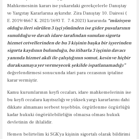
Mahkemesinin kararı ise yukarıdaki gerekçelerle Danıştay
ve Yargıtay Kararlarına aykırıdır. Zira Danıştay 10. Dairesi (
E. 2019/4667 K. 2021/1693 T. 7.4.2021) kararında
“müzisyen
olduğu ileri sürülen 3 işçi yönünden ise gider pusularının
sunulduğu ve davalı idare tarafından sunulan sigorta
hizmet cetvellerinden de bu 3 kişinin başka bir işyerinden
sigorta kaydının bulunduğu, bu itibarla 3 işçinin davacı
yanında hizmet akdi ile çalıştığının somut, kesin ve hiçbir
duraksamaya yer vermeyecek şekilde ispatlanamadığı”
değerlendirmesi sonucunda idari para cezasının iptaline
karar vermiştir.
Kamu kurumlarının keyfi cezaları, idare mahkemelerinin ise
bu keyfi cezalara kayıtsızlığı ve yüksek yargı kararlarını dahi
dikkate almaması serbest teşebbüs, örgütlenme özgürlüğü
kadar hukuki öngörülebilirliğin olmazsa olması hukuk
devletinin de ihlalidir.
Hemen belirtelim ki SGK’ya kişinin sigortalı olarak bildirimi