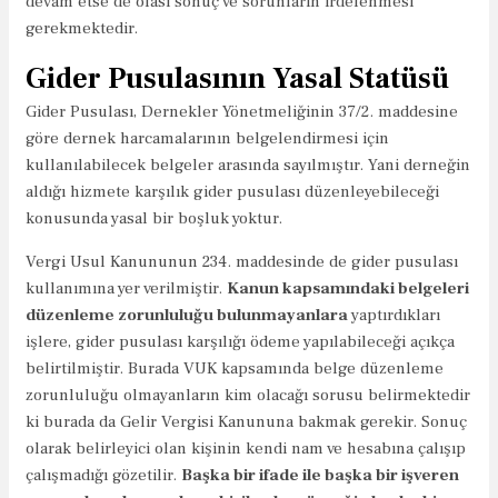
devam etse de olası sonuç ve sorunların irdelenmesi
gerekmektedir.
Gider Pusulasının Yasal Statüsü
Gider Pusulası, Dernekler Yönetmeliğinin 37/2. maddesine
göre dernek harcamalarının belgelendirmesi için
kullanılabilecek belgeler arasında sayılmıştır. Yani derneğin
aldığı hizmete karşılık gider pusulası düzenleyebileceği
konusunda yasal bir boşluk yoktur.
Vergi Usul Kanununun 234. maddesinde de gider pusulası
kullanımına yer verilmiştir.
Kanun kapsamındaki belgeleri
düzenleme zorunluluğu bulunmayanlara
yaptırdıkları
işlere, gider pusulası karşılığı ödeme yapılabileceği açıkça
belirtilmiştir. Burada VUK kapsamında belge düzenleme
zorunluluğu olmayanların kim olacağı sorusu belirmektedir
ki burada da Gelir Vergisi Kanununa bakmak gerekir. Sonuç
olarak belirleyici olan kişinin kendi nam ve hesabına çalışıp
çalışmadığı gözetilir.
Başka bir ifade ile başka bir işveren