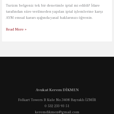
Turizm belgeniz tek bir denetimle iptal mi edildi? İdare
tarafından süre verilmeden yapılan iptal işlemlerine karşı
AYM emsal kararı ışığında yasal haklarınızı öğrenin.
Turizm
Read More »
Belgesi
Tek
Denetimle
İptal
Edilebilir
mi?
Avukat Kerem DİKMEN
Folkart Towers B Kule No.3408 Bayraklı İZMİR
0 532 233 93 51
keremdikmen@gmail.com