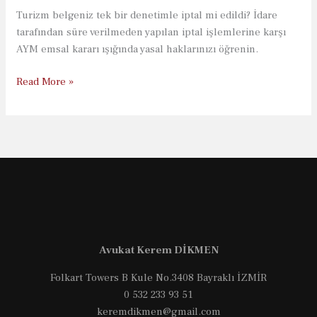
Turizm belgeniz tek bir denetimle iptal mi edildi? İdare
tarafından süre verilmeden yapılan iptal işlemlerine karşı
AYM emsal kararı ışığında yasal haklarınızı öğrenin.
Turizm
Read More »
Belgesi
Tek
Denetimle
İptal
Edilebilir
mi?
Avukat Kerem DİKMEN
Folkart Towers B Kule No.3408 Bayraklı İZMİR
0 532 233 93 51
keremdikmen@gmail.com