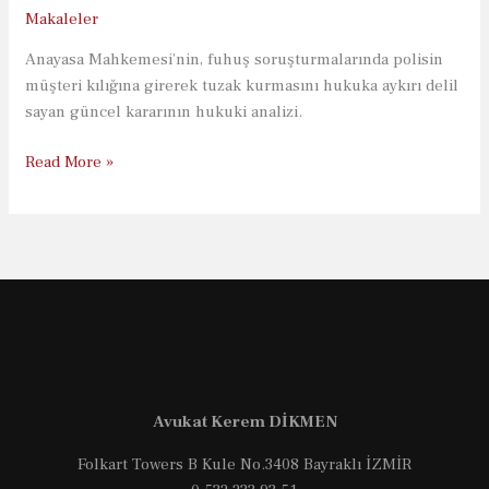
Makaleler
Anayasa Mahkemesi’nin, fuhuş soruşturmalarında polisin
müşteri kılığına girerek tuzak kurmasını hukuka aykırı delil
sayan güncel kararının hukuki analizi.
Fuhuş
Read More »
Suçunda
Polisin
“Müşteri”
Kılığına
Girmesi:
Güncel
Anayasa
Mahkemesi
İhlal
Avukat Kerem DİKMEN
Kararı
Folkart Towers B Kule No.3408 Bayraklı İZMİR