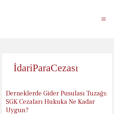
İçeriğe
atla
İdariParaCezası
Derneklerde Gider Pusulası Tuzağı:
SGK Cezaları Hukuka Ne Kadar
Uygun?