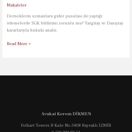
Makaleler
Derneklerin uzmanlara gider pusulası ile yaptığı
ödemelerde SGK bildirimi zorunlu mu? Yargıtay ve Danıştay
kararlarıyla hukuki analiz.
Derneklerde
Read More »
Gider
Pusulası
Tuzağı:
SGK
Cezaları
Hukuka
Ne
Kadar
Uygun?
Avukat Kerem DİKMEN
Folkart Towers B Kule No.3408 Bayraklı İZMİR