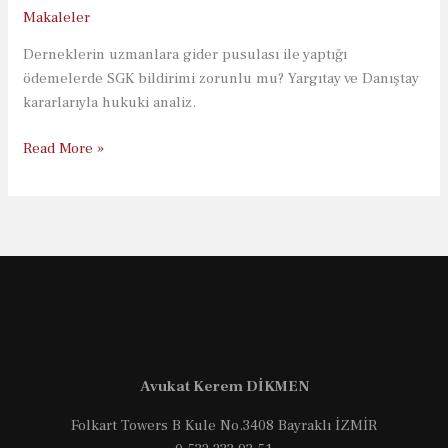
Makaleler
Derneklerin uzmanlara gider pusulası ile yaptığı
ödemelerde SGK bildirimi zorunlu mu? Yargıtay ve Danıştay
kararlarıyla hukuki analiz.
Derneklerde
Read More »
Gider
Pusulası
Tuzağı:
SGK
Cezaları
Hukuka
Ne
Kadar
Uygun?
Avukat Kerem DİKMEN
Folkart Towers B Kule No.3408 Bayraklı İZMİR