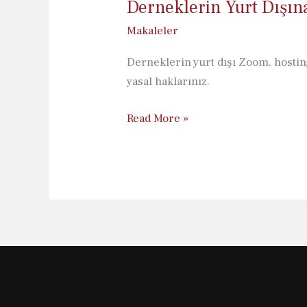
Derneklerin Yurt Dışına
Makaleler
Derneklerin yurt dışı Zoom, hostin
yasal haklarınız.
Derneklerin
Read More »
Yurt
Dışına
Yaptığı
Her
Para
Transferi
Yardım
Olarak
Bildirilmeli