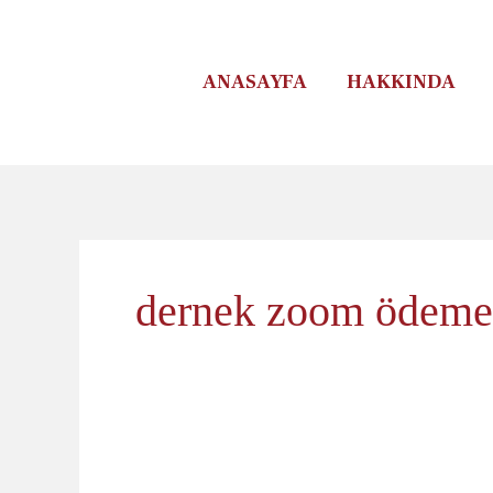
İçeriğe
atla
ANASAYFA
HAKKINDA
dernek zoom ödeme