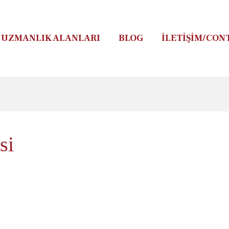
UZMANLIK ALANLARI
BLOG
İLETIŞIM/CON
si