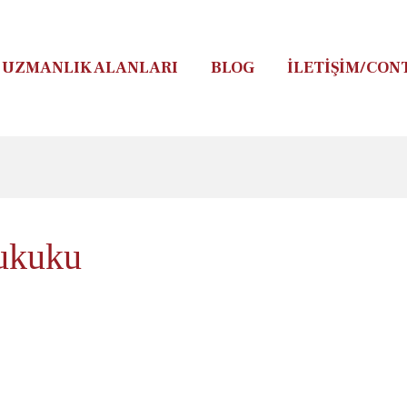
UZMANLIK ALANLARI
BLOG
İLETIŞIM/CON
ukuku