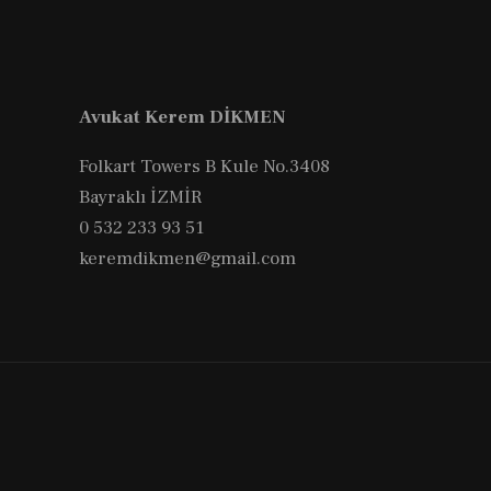
İhlal
Kararı
Avukat Kerem DİKMEN
Folkart Towers B Kule No.3408
Bayraklı İZMİR
0 532 233 93 51
keremdikmen@gmail.com