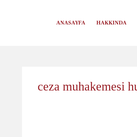
İçeriğe
atla
ANASAYFA
HAKKINDA
ceza muhakemesi h