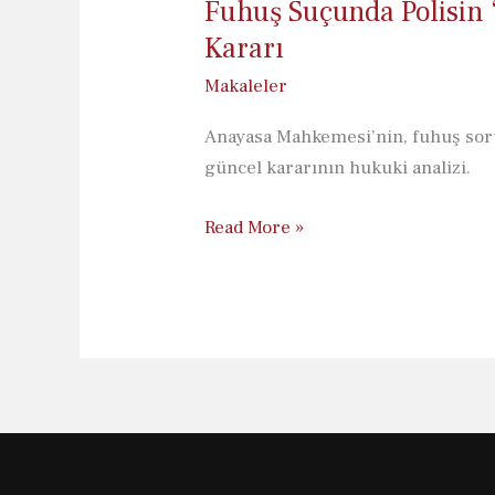
Fuhuş Suçunda Polisin 
Kararı
Makaleler
Anayasa Mahkemesi’nin, fuhuş soru
güncel kararının hukuki analizi.
Fuhuş
Read More »
Suçunda
Polisin
“Müşteri”
Kılığına
Girmesi:
Güncel
Anayasa
Mahkemesi