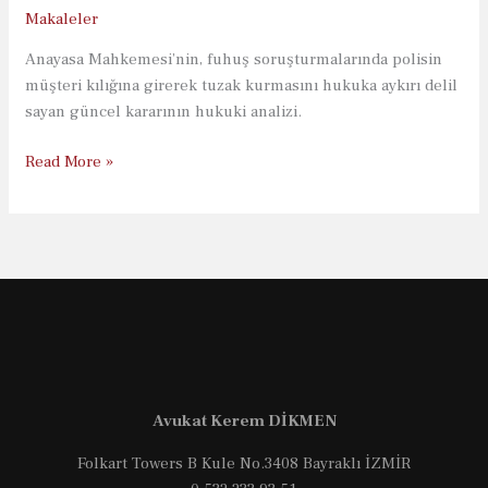
Makaleler
Anayasa Mahkemesi’nin, fuhuş soruşturmalarında polisin
müşteri kılığına girerek tuzak kurmasını hukuka aykırı delil
sayan güncel kararının hukuki analizi.
Fuhuş
Read More »
Suçunda
Polisin
“Müşteri”
Kılığına
Girmesi:
Güncel
Anayasa
Mahkemesi
İhlal
Avukat Kerem DİKMEN
Kararı
Folkart Towers B Kule No.3408 Bayraklı İZMİR