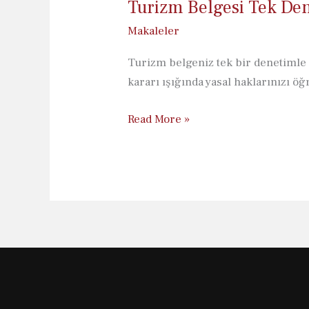
Turizm Belgesi Tek Dene
Makaleler
Turizm belgeniz tek bir denetimle 
kararı ışığında yasal haklarınızı öğ
Turizm
Read More »
Belgesi
Tek
Denetimle
İptal
Edilebilir
mi?