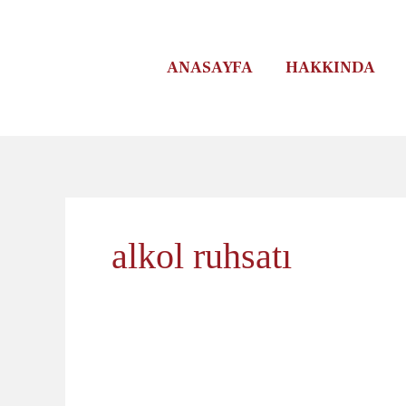
İçeriğe
atla
ANASAYFA
HAKKINDA
alkol ruhsatı